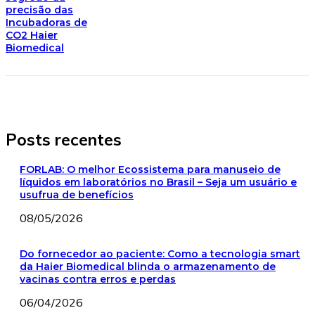
precisão das
Incubadoras de
CO2 Haier
Biomedical
Posts recentes
FORLAB: O melhor Ecossistema para manuseio de
líquidos em laboratórios no Brasil – Seja um usuário e
usufrua de benefícios
08/05/2026
Do fornecedor ao paciente: Como a tecnologia smart
da Haier Biomedical blinda o armazenamento de
vacinas contra erros e perdas
06/04/2026