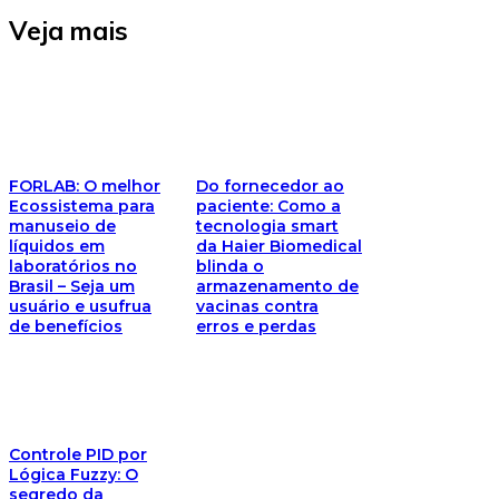
Veja mais
FORLAB: O melhor
Do fornecedor ao
Ecossistema para
paciente: Como a
manuseio de
tecnologia smart
líquidos em
da Haier Biomedical
laboratórios no
blinda o
Brasil – Seja um
armazenamento de
usuário e usufrua
vacinas contra
de benefícios
erros e perdas
Controle PID por
Lógica Fuzzy: O
segredo da